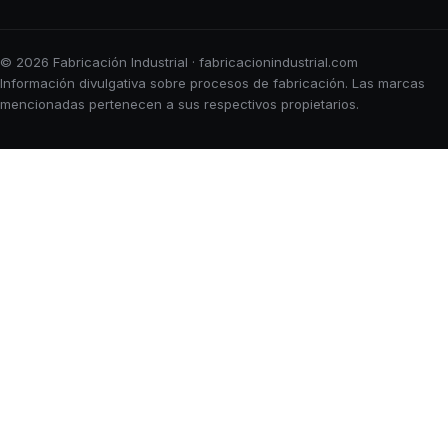
© 2026 Fabricación Industrial · fabricacionindustrial.com
Información divulgativa sobre procesos de fabricación. Las marcas
mencionadas pertenecen a sus respectivos propietarios.