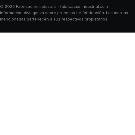
© 2026 Fabricación Industrial · fabricacionindustrial.com
Información divulgativa sobre procesos de fabricación. Las marcas
mencionadas pertenecen a sus respectivos propietarios.