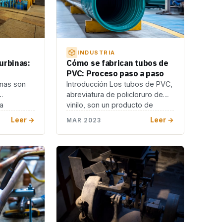
INDUSTRIA
urbinas:
Cómo se fabrican tubos de
PVC: Proceso paso a paso
inas son
Introducción Los tubos de PVC,
abreviatura de policloruro de
a
vinilo, son un producto de
inas
plástico ampliamente […]
Leer →
Leer →
MAR 2023