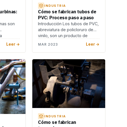
INDUSTRIA
urbinas:
Cómo se fabrican tubos de
PVC: Proceso paso a paso
inas son
Introducción Los tubos de PVC,
abreviatura de policloruro de
a
vinilo, son un producto de
inas
plástico ampliamente […]
Leer →
Leer →
MAR 2023
INDUSTRIA
Cómo se fabrican