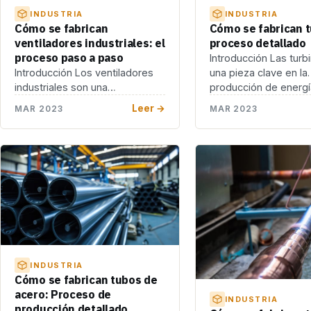
INDUSTRIA
INDUSTRIA
Cómo se fabrican
Cómo se fabrican t
ventiladores industriales: el
proceso detallado
proceso paso a paso
Introducción Las turb
Introducción Los ventiladores
una pieza clave en la
industriales son una
producción de energí
herramienta fundamental en la
eléctrica. Estas máqu
Leer →
MAR 2023
MAR 2023
industria, ya que permiten la
convierten […]
circulación […]
INDUSTRIA
Cómo se fabrican tubos de
acero: Proceso de
INDUSTRIA
producción detallado