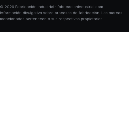
© 2026 Fabricación Industrial · fabricacionindustrial.com
Información divulgativa sobre procesos de fabricación. Las marcas
mencionadas pertenecen a sus respectivos propietarios.