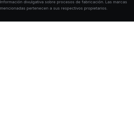
Información divulgativa sobre procesos de fabricación. Las marcas
mencionadas pertenecen a sus respectivos propietarios.