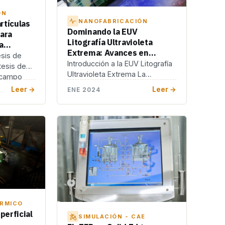
ÓN
NANOFABRICACIÓN
rtículas
Dominando la EUV
para
Litografía Ultravioleta
a
Extrema: Avances en
esis de
Patrones Microscópicos
Introducción a la EUV Litografía
tesis de
Ultravioleta Extrema La
 campo
litografía ultravioleta extrema,
Leer →
Leer →
ENE 2024
conocida comúnmente por sus
siglas […]
ÉRMICO
erficial
SIMULACIÓN - CAE