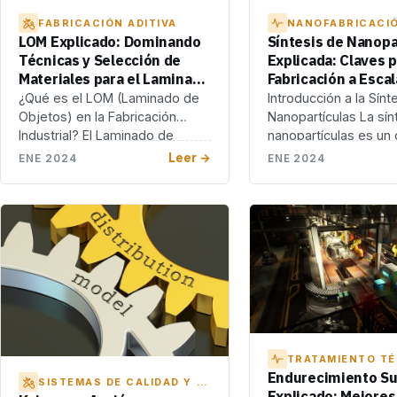
FABRICACIÓN ADITIVA
NANOFABRICACI
LOM Explicado: Dominando
Síntesis de Nanopa
Técnicas y Selección de
Explicada: Claves 
Materiales para el Laminado
Fabricación a Escal
de Objetos
Atómica
¿Qué es el LOM (Laminado de
Introducción a la Sínt
Objetos) en la Fabricación
Nanopartículas La sín
Industrial? El Laminado de
nanopartículas es un
Objetos (LOM, […]
fascinante y de […]
Leer →
ENE 2024
ENE 2024
TRATAMIENTO T
Endurecimiento Sup
SISTEMAS DE CALIDAD Y RASTREABILIDAD
Explicado: Mejores