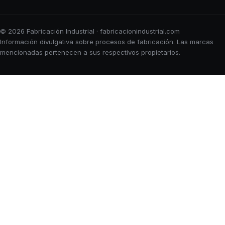
© 2026 Fabricación Industrial · fabricacionindustrial.com
Información divulgativa sobre procesos de fabricación. Las marcas
mencionadas pertenecen a sus respectivos propietarios.