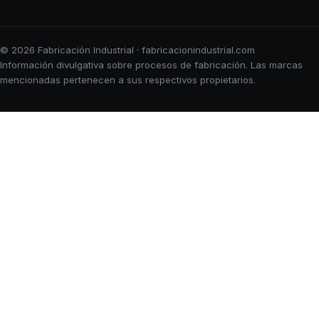
© 2026 Fabricación Industrial · fabricacionindustrial.com
Información divulgativa sobre procesos de fabricación. Las marcas
mencionadas pertenecen a sus respectivos propietarios.